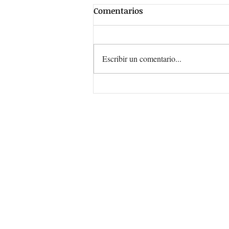
Comentarios
Escribir un comentario...
Reparación de Nintendo
Switch, PlayStation y Xbox
en Monterrey – McZone
Atención al cliente
812-765-11-30
Lunes a Viernes 10 a.m - 7 p.m
​Sábados 11 a.m - 4 p.m