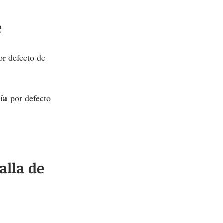
e
or defecto de 
ía
 por defecto 
lla de 