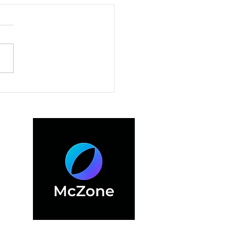
io de baterías para
ne en Monterrey – ¡Con
a 6 meses de garantía!
ALES