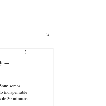
Blog
Reparar Consola
 –
Zone
 somos 
lo indispensable 
s de 30 minutos
, 