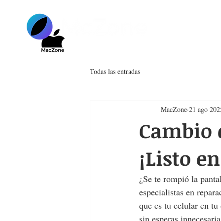
Inicio
Cot
Todas las entradas
MacZone
21 ago 202
Cambio d
¡Listo e
¿Se te rompió la pantal
especialistas en repar
que es tu celular en tu
sin esperas innecesaria