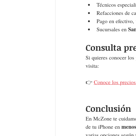
Técnicos especial
Refacciones de ca
Pago en efectivo, 
San
Sucursales en 
Consulta pr
Si quieres conocer los
visita:
👉 
Conoce los precios
Conclusión
En McZone te cuidamos
menos
de tu iPhone en 
varias opciones según 