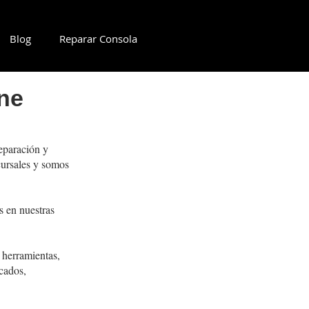
Blog
Reparar Consola
ne
eparación y
cursales y somos
 en nuestras
 herramientas,
cados,