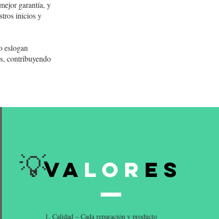
mejor garantía, y
tros inicios y
ro eslogan
os, contribuyendo
💡
Va
lor
es
Calidad – Cada reparación y producto