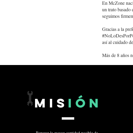
En McZone nacimo
un trato basado 
seguimos firmem
Gracias a la pre
#NoLoDesPorPerdi
así al cuidado d
​Más de 8 años n
🔧
Mis
ión
Reparar la mayor cantidad posible de