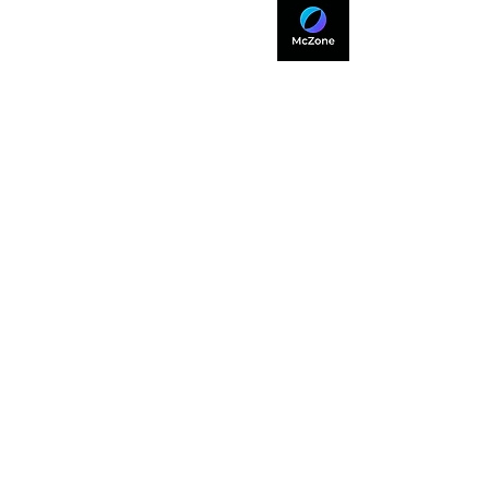
Atención al cliente
812-765-11-30
Lunes a Viernes 10 a.m - 7 p.m
​Sábados 11 a.m - 4 p.m
SUCURSALES
SAN NICOLAS
APODACA
INFORMACIÓN
CONTACTO
PREGUNTAS FRECUENTES
ACERCA DE NOSOTROS
EQUIPOS DISPONIBLES
BLOG